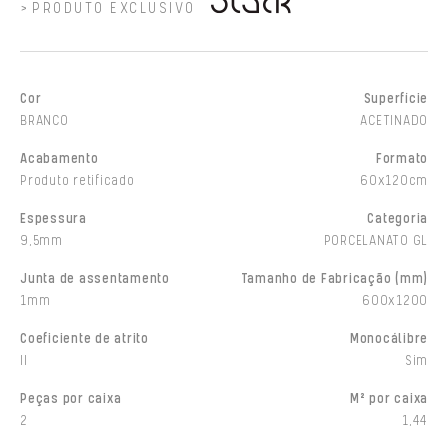
PRODUTO EXCLUSIVO
Cor
Superfície
BRANCO
ACETINADO
Acabamento
Formato
Produto retificado
60x120cm
Espessura
Categoria
9,5mm
PORCELANATO GL
Junta de assentamento
Tamanho de Fabricação (mm)
1mm
600x1200
Coeficiente de atrito
Monocálibre
II
Sim
Peças por caixa
M² por caixa
2
1,44