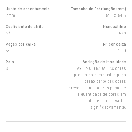
Junta de assentamento
Tamanho de Fabricação (mm)
2mm
154,6x154,6
Coeficiente de atrito
Monocálibre
N/A
Não
Peças por caixa
M² por caixa
54
1,29
Polo
Variação de tonalidade
SC
V3 - MODERADA - As cores
presentes numa única peça
serão parte das cores
presentes nas outras peças, e
a quantidade de cores em
cada peça pode variar
significativamente.