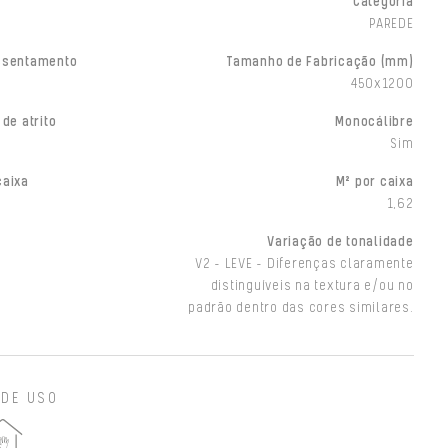
Categoria
PAREDE
ssentamento
Tamanho de Fabricação (mm)
450x1200
 de atrito
Monocálibre
Sim
caixa
M² por caixa
1,62
Variação de tonalidade
V2 - LEVE - Diferenças claramente
distinguíveis na textura e/ou no
padrão dentro das cores similares.
 DE USO