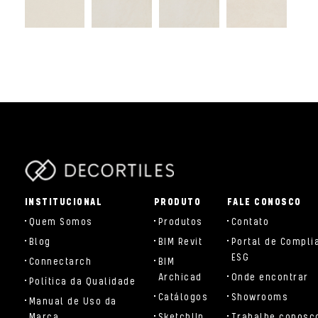
parts/components/c-brand.php
INSTITUCIONAL
PRODUTO
FALE CONOSCO
Quem Somos
Produtos
Contato
Blog
BIM Revit
Portal de Compli
ESG
Connectarch
BIM
Archicad
Onde encontrar
Política da Qualidade
Catálogos
Showrooms
Manual de Uso da
Marca
SketchUp
Trabalhe conosc