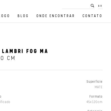
BR
LOGO
BLOG
ONDE ENCONTRAR
CONTATO
 LAMBRI FOG MA
20 CM
Superfície
MATE
o
Formato
ificado
45x120cm