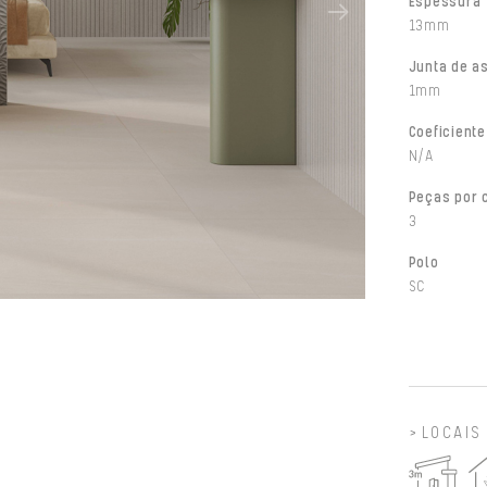
Espessura
13mm
Junta de a
1mm
Coeficiente
N/A
Peças por 
3
Polo
SC
LOCAIS