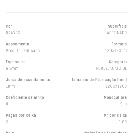
Cor
Superfície
BRANCO
ACETINADO
Acabamento
Formato
Produto retificado
120x120cm
Espessura
Categoria
8,5mm
PORCELANATO GL
Junta de assentamento
Tamanho de Fabricação (mm)
1mm
1200x1200
Coeficiente de atrito
Monocálibre
II
Sim
Peças por caixa
M² por caixa
2
2,88