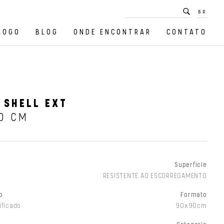
BR
LOGO
BLOG
ONDE ENCONTRAR
CONTATO
 SHELL EXT
0 CM
Superfície
RESISTENTE AO ESCORREGAMENTO
o
Formato
ificado
90x90cm