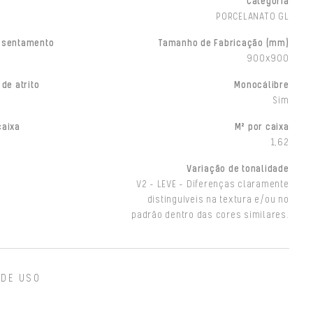
Categoria
PORCELANATO GL
ssentamento
Tamanho de Fabricação (mm)
900x900
 de atrito
Monocálibre
Sim
caixa
M² por caixa
1,62
Variação de tonalidade
V2 - LEVE - Diferenças claramente
distinguíveis na textura e/ou no
padrão dentro das cores similares.
 DE USO