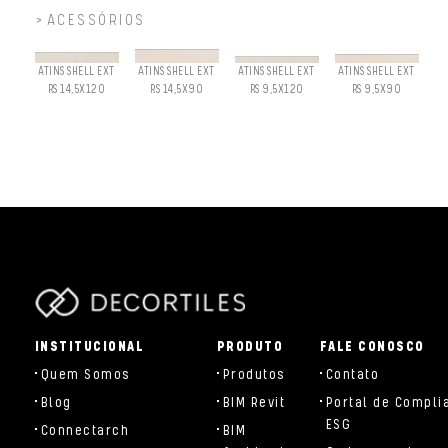
ACESSÓRIOS
ATINS SHELL EXT
ATINS SHELL EXT
ATINS SHELL EXT
ATINS SHELL EXT
RS 14,5X120
RS 14,5X90
RS 9,5X120
RS 9,5X90
parts/components/c-brand.php
INSTITUCIONAL
PRODUTO
FALE CONOSCO
Quem Somos
Produtos
Contato
Blog
BIM Revit
Portal de Compli
ESG
Connectarch
BIM