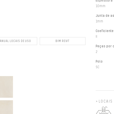
Espessura
10mm
Junta de a
1mm
Coeficiente
II
ANUAL LOCAIS DE USO
BIM REVIT
Peças por 
2
Polo
SC
LOCAIS