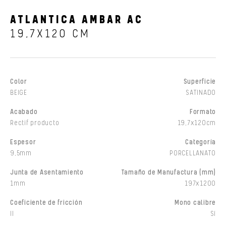
ATLANTICA AMBAR AC
19,7X120 CM
Color
Superficie
BEIGE
SATINADO
Acabado
Formato
Rectif producto
19,7x120cm
Espesor
Categoría
9,5mm
PORCELLANATO
Junta de Asentamiento
Tamaño de Manufactura (mm)
1mm
197x1200
Coeficiente de fricción
Mono calibre
II
Sí