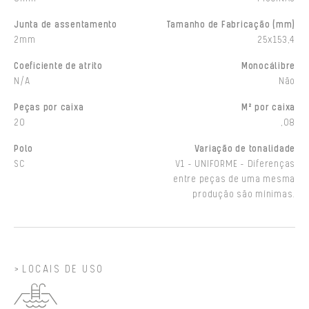
Junta de assentamento
Tamanho de Fabricação (mm)
2mm
25x153,4
Coeficiente de atrito
Monocálibre
N/A
Não
Peças por caixa
M² por caixa
20
,08
Polo
Variação de tonalidade
SC
V1 - UNIFORME - Diferenças
entre peças de uma mesma
produção são mínimas.
LOCAIS DE USO