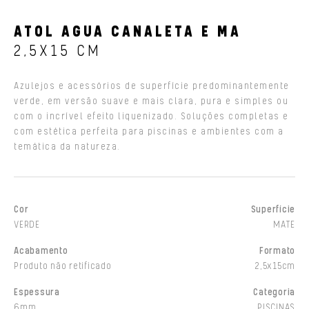
ATOL AGUA CANALETA E MA
2,5X15 CM
Azulejos e acessórios de superfície predominantemente
verde, em versão suave e mais clara, pura e simples ou
com o incrível efeito liquenizado. Soluções completas e
com estética perfeita para piscinas e ambientes com a
temática da natureza.
Cor
Superfície
VERDE
MATE
Acabamento
Formato
Produto não retificado
2,5x15cm
Espessura
Categoria
6mm
PISCINAS