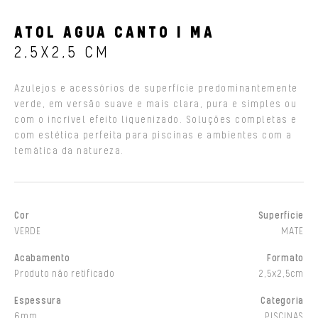
ATOL AGUA CANTO I MA
2,5X2,5 CM
Azulejos e acessórios de superfície predominantemente
verde, em versão suave e mais clara, pura e simples ou
com o incrível efeito liquenizado. Soluções completas e
com estética perfeita para piscinas e ambientes com a
temática da natureza.
Cor
Superfície
VERDE
MATE
Acabamento
Formato
Produto não retificado
2,5x2,5cm
Espessura
Categoria
6mm
PISCINAS