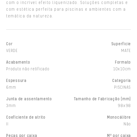
com o incrível efeito liquenizado. Soluções completas e
com estética perfeita para piscinas e ambientes com a
temática da natureza.
Cor
Superfície
VERDE
MATE
Acabamento
Formato
Produto não retificado
10x10cm
Espessura
Categoria
6mm
PISCINAS
Junta de assentamento
Tamanho de Fabricação (mm)
3mm
98x98
Coeficiente de atrito
Monocálibre
II
Não
Peças por caixa
M² por caixa