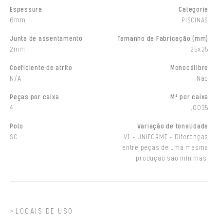
Espessura
Categoria
6mm
PISCINAS
Junta de assentamento
Tamanho de Fabricação (mm)
2mm
25x25
Coeficiente de atrito
Monocálibre
N/A
Não
Peças por caixa
M² por caixa
4
,0035
Polo
Variação de tonalidade
SC
V1 - UNIFORME - Diferenças
entre peças de uma mesma
produção são mínimas.
LOCAIS DE USO