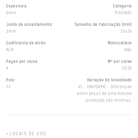
Espessura
Categoria
6mm
PISCINAS
Junta de assentamento
Tamanho de Fabricação (mm)
2mm
25x25
Coeficiente de atrito
Monocálibre
N/A
Não
Peças por caixa
M² por caixa
4
,0035
Polo
Variação de tonalidade
SC
V1 - UNIFORME - Diferenças
entre peças de uma mesma
produção são mínimas.
LOCAIS DE USO