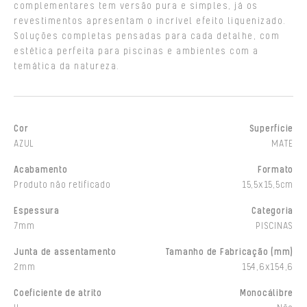
complementares tem versão pura e simples, já os
revestimentos apresentam o incrível efeito liquenizado.
Soluções completas pensadas para cada detalhe, com
estética perfeita para piscinas e ambientes com a
temática da natureza.
Cor
Superfície
AZUL
MATE
Acabamento
Formato
Produto não retificado
15,5x15,5cm
Espessura
Categoria
7mm
PISCINAS
Junta de assentamento
Tamanho de Fabricação (mm)
2mm
154,6x154,6
Coeficiente de atrito
Monocálibre