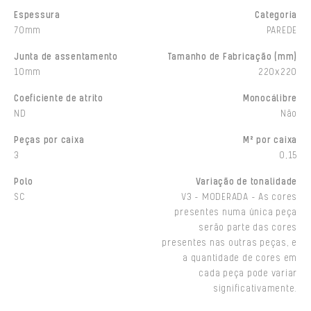
Espessura
Categoria
70mm
PAREDE
Junta de assentamento
Tamanho de Fabricação (mm)
10mm
220x220
Coeficiente de atrito
Monocálibre
ND
Não
Peças por caixa
M² por caixa
3
0,15
Polo
Variação de tonalidade
SC
V3 - MODERADA - As cores
presentes numa única peça
serão parte das cores
presentes nas outras peças, e
a quantidade de cores em
cada peça pode variar
significativamente.