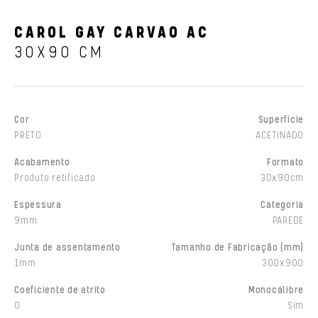
CAROL GAY CARVAO AC
30X90 CM
Cor
Superfície
PRETO
ACETINADO
Acabamento
Formato
Produto retificado
30x90cm
Espessura
Categoria
9mm
PAREDE
Junta de assentamento
Tamanho de Fabricação (mm)
1mm
300x900
Coeficiente de atrito
Monocálibre
0
Sim