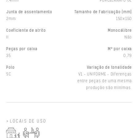
7,4mm
PORCELANATO GL
Junta de assentamento
Tamanho de Fabricação (mm)
2mm
150x150
Coeficiente de atrito
Monocálibre
II
Não
Peças por caixa
M² por caixa
35
0,79
Polo
Variação de tonalidade
SC
V1 - UNIFORME - Diferenças
entre peças de uma mesma
produção são mínimas.
LOCAIS DE USO