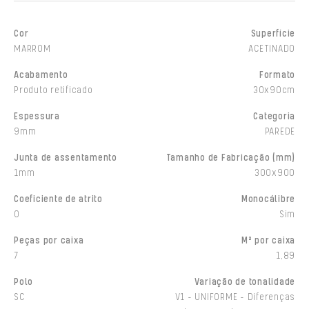
Cor
Superfície
MARROM
ACETINADO
Acabamento
Formato
Produto retificado
30x90cm
Espessura
Categoria
9mm
PAREDE
Junta de assentamento
Tamanho de Fabricação (mm)
1mm
300x900
Coeficiente de atrito
Monocálibre
0
Sim
Peças por caixa
M² por caixa
7
1,89
Polo
Variação de tonalidade
SC
V1 - UNIFORME - Diferenças