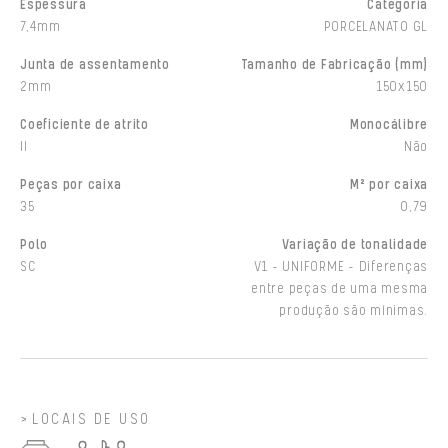
Espessura
Categoria
7,4mm
PORCELANATO GL
Junta de assentamento
Tamanho de Fabricação (mm)
2mm
150x150
Coeficiente de atrito
Monocálibre
II
Não
Peças por caixa
M² por caixa
35
0,79
Polo
Variação de tonalidade
SC
V1 - UNIFORME - Diferenças
entre peças de uma mesma
produção são mínimas.
LOCAIS DE USO