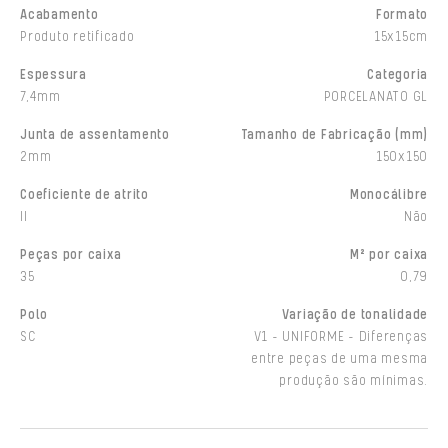
Acabamento
Formato
Produto retificado
15x15cm
Espessura
Categoria
7,4mm
PORCELANATO GL
Junta de assentamento
Tamanho de Fabricação (mm)
2mm
150x150
Coeficiente de atrito
Monocálibre
II
Não
Peças por caixa
M² por caixa
35
0,79
Polo
Variação de tonalidade
SC
V1 - UNIFORME - Diferenças
entre peças de uma mesma
produção são mínimas.