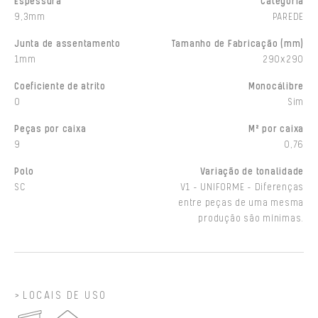
Espessura
Categoria
9,3mm
PAREDE
Junta de assentamento
Tamanho de Fabricação (mm)
1mm
290x290
Coeficiente de atrito
Monocálibre
0
Sim
Peças por caixa
M² por caixa
9
0,76
Polo
Variação de tonalidade
SC
V1 - UNIFORME - Diferenças
entre peças de uma mesma
produção são mínimas.
LOCAIS DE USO