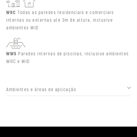
WRC
Todas as paredes residenciais e comerciais
internas ou externas até 3m de altura, inclusive
ambientes WID
WWS
Paredes internas de piscinas, inclusive ambientes
WRC e WID
Ambientes e áreas de aplicação