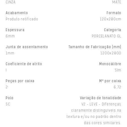
CINZA
MATE
Acabamento
Formato
Produto retificado
120x280cm
Espessura
Categoria
6mm
PORCELANATO GL
Junta de assentamento
Tamanho de Fabricação (mm)
1mm
1200x2800
Coeficiente de atrito
Monocálibre
I
Sim
Peças por caixa
M² por caixa
2
6,72
Polo
Variação de tonalidade
SC
V2 - LEVE - Diferenças
claramente distinguíveis na
textura e/ou no padrão dentro
das cores similares.