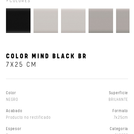
COLORES
COLOR MIND BLACK BR
7X25 CM
Color
Superficie
NEGRO
BRILHANTE
Acabado
Formato
Producto no rectificado
7x25cm
Espesor
Categoría