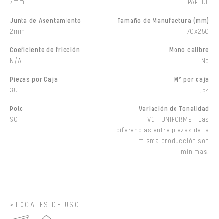
7mm
PAREDE
Junta de Asentamiento
Tamaño de Manufactura (mm)
2mm
70x250
Coeficiente de fricción
Mono calibre
N/A
No
Piezas por Caja
M² por caja
30
,52
Polo
Variación de Tonalidad
SC
V1 - UNIFORME - Las
diferencias entre piezas de la
misma producción son
mínimas.
LOCALES DE USO