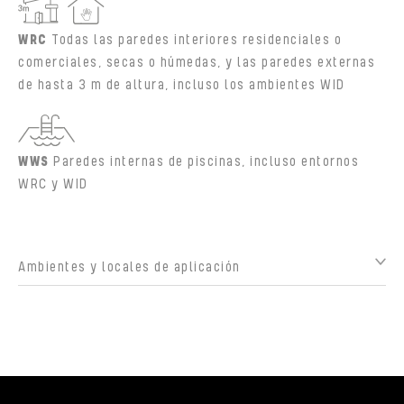
WRC
Todas las paredes interiores residenciales o
comerciales, secas o húmedas, y las paredes externas
de hasta 3 m de altura, incluso los ambientes WID
WWS
Paredes internas de piscinas, incluso entornos
WRC y WID
Ambientes y locales de aplicación