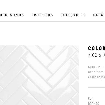
UEM SOMOS
PRODUTOS
COLEÇÃO 26
CATÁ
COLOR
7X25
Color Mind
orna bem 
composiçã
Cor
BRANCO