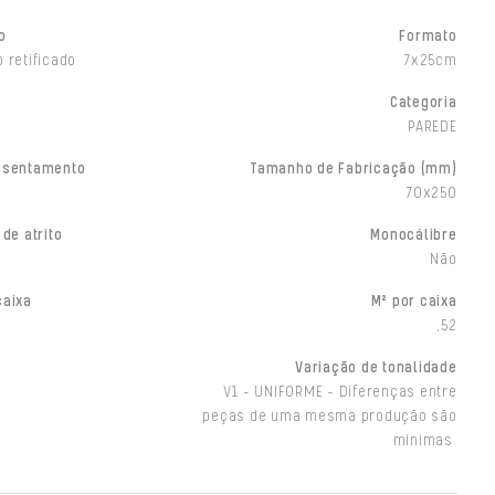
o
Formato
 retificado
7x25cm
Categoria
PAREDE
ssentamento
Tamanho de Fabricação (mm)
70x250
 de atrito
Monocálibre
Não
caixa
M² por caixa
,52
Variação de tonalidade
V1 - UNIFORME - Diferenças entre
peças de uma mesma produção são
mínimas.