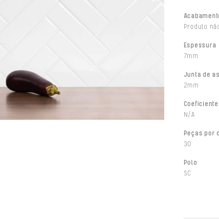
Acabament
Produto não
Espessura
7mm
Junta de a
2mm
Coeficiente
N/A
Peças por 
30
Polo
SC