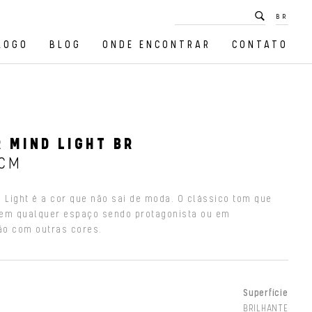
BR
LOGO
BLOG
ONDE ENCONTRAR
CONTATO
 MIND LIGHT BR
 CM
 Light é a cor que não sai de moda. O clássico tom que
em qualquer espaço sendo protagonista ou em
o com outras cores.
Superfície
BRILHANTE