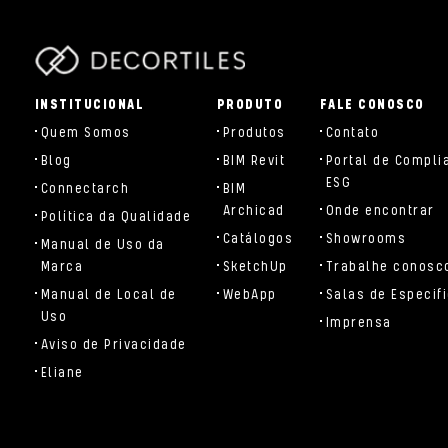
parts/components/c-brand.php
INSTITUCIONAL
PRODUTO
FALE CONOSCO
Quem Somos
Produtos
Contato
Blog
BIM Revit
Portal de Compli
ESG
Connectarch
BIM
Archicad
Onde encontrar
Política da Qualidade
Catálogos
Showrooms
Manual de Uso da
Marca
SketchUp
Trabalhe conosc
Manual de Local de
WebApp
Salas de Especif
Uso
Imprensa
Aviso de Privacidade
Eliane