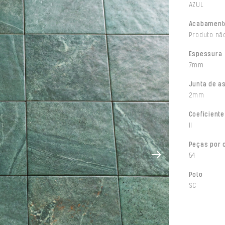
AZUL
Acabament
Produto não
Espessura
7mm
Junta de a
2mm
Coeficiente
II
Peças por 
54
Polo
SC