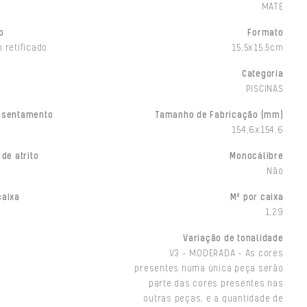
MATE
o
Formato
 retificado
15,5x15,5cm
Categoria
PISCINAS
ssentamento
Tamanho de Fabricação (mm)
154,6x154,6
 de atrito
Monocálibre
Não
caixa
M² por caixa
1,29
Variação de tonalidade
V3 - MODERADA - As cores
presentes numa única peça serão
parte das cores presentes nas
outras peças, e a quantidade de