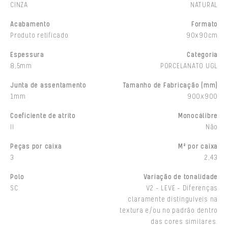
CINZA
NATURAL
Acabamento
Formato
Produto retificado
90x90cm
Espessura
Categoria
8,5mm
PORCELANATO UGL
Junta de assentamento
Tamanho de Fabricação (mm)
1mm
900x900
Coeficiente de atrito
Monocálibre
II
Não
Peças por caixa
M² por caixa
3
2,43
Polo
Variação de tonalidade
SC
V2 - LEVE - Diferenças
claramente distinguíveis na
textura e/ou no padrão dentro
das cores similares.