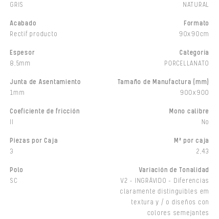
GRIS
NATURAL
Acabado
Formato
Rectif producto
90x90cm
Espesor
Categoría
8,5mm
PORCELLANATO
Junta de Asentamiento
Tamaño de Manufactura (mm)
1mm
900x900
Coeficiente de fricción
Mono calibre
II
No
Piezas por Caja
M² por caja
3
2,43
Polo
Variación de Tonalidad
SC
V2 - INGRÁVIDO - Diferencias
claramente distinguibles em
textura y / o diseños con
colores semejantes