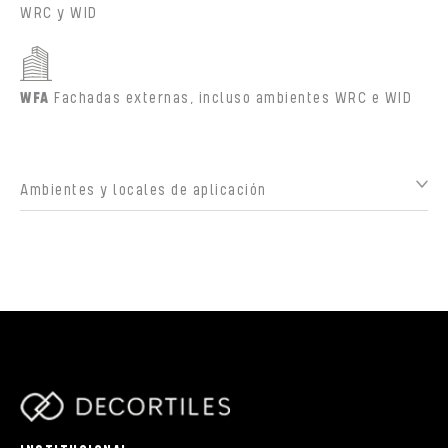
WRC y WID
WFA
Fachadas externas, incluso ambientes WRC e WID
Ambientes y locales de aplicación
parts/components/c-brand.php