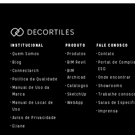
parts/components/c-brand.php
INSTITUCIONAL
PRODUTO
FALE CONOSCO
Quem Somos
Produtos
Contato
Blog
BIM Revit
Portal de Compli
ESG
Connectarch
BIM
Archicad
Onde encontrar
Política da Qualidade
Catálogos
Showrooms
Manual de Uso da
Marca
SketchUp
Trabalhe conosc
Manual de Local de
WebApp
Salas de Especif
Uso
Imprensa
Aviso de Privacidade
Eliane