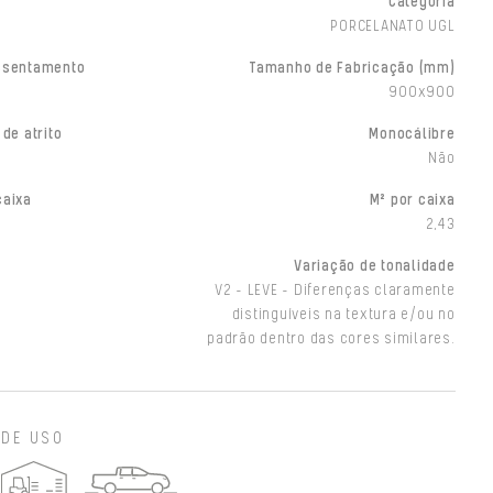
Categoria
PORCELANATO UGL
ssentamento
Tamanho de Fabricação (mm)
900x900
 de atrito
Monocálibre
Não
caixa
M² por caixa
2,43
Variação de tonalidade
V2 - LEVE - Diferenças claramente
distinguíveis na textura e/ou no
padrão dentro das cores similares.
 DE USO