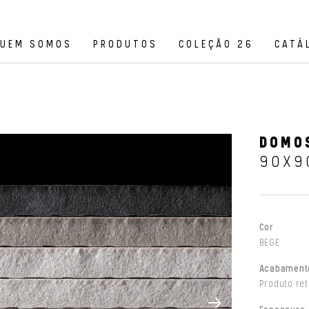
UEM SOMOS
PRODUTOS
COLEÇÃO 26
CATÁ
DOMOS
90X9
Cor
BEGE
Acabament
Produto ret