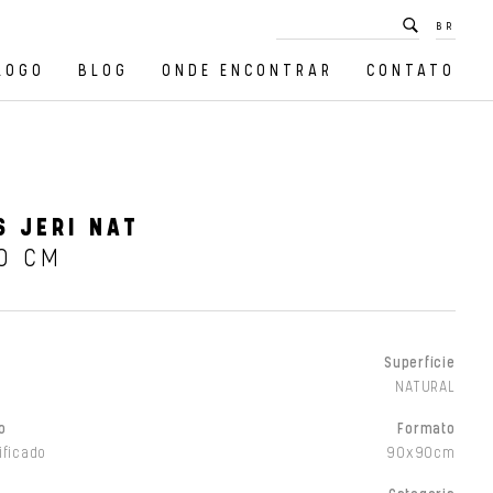
BR
LOGO
BLOG
ONDE ENCONTRAR
CONTATO
 JERI NAT
0 CM
Superfície
NATURAL
o
Formato
ificado
90x90cm