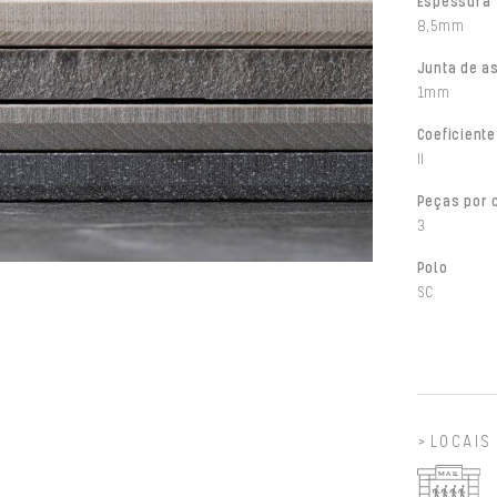
Espessura
8,5mm
Junta de a
1mm
Coeficiente
II
Peças por 
3
Polo
SC
LOCAIS