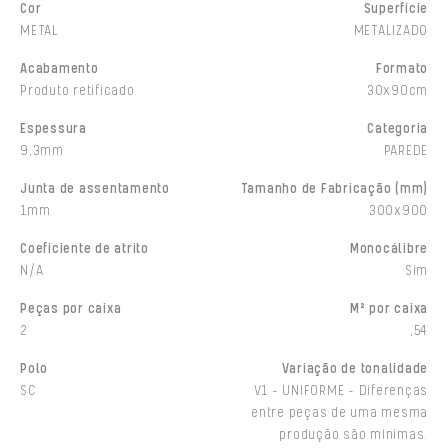
Cor
Superfície
METAL
METALIZADO
Acabamento
Formato
Produto retificado
30x90cm
Espessura
Categoria
9,3mm
PAREDE
Junta de assentamento
Tamanho de Fabricação (mm)
1mm
300x900
Coeficiente de atrito
Monocálibre
N/A
Sim
Peças por caixa
M² por caixa
2
,54
Polo
Variação de tonalidade
SC
V1 - UNIFORME - Diferenças
entre peças de uma mesma
produção são mínimas.