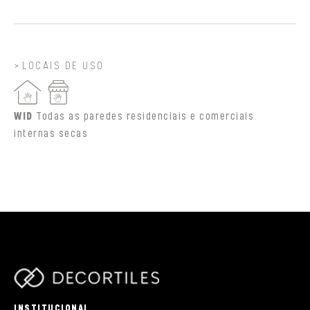
LOCAIS DE USO
WID
Todas as paredes residenciais e comerciais
internas secas
parts/components/c-brand.php
INSTITUCIONAL