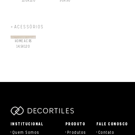
120X120
90X90
ACESSÓRIOS
HOME AC RS
14,5X120
parts/components/c-brand.php
INSTITUCIONAL
PRODUTO
FALE CONOSCO
Quem Somos
Produtos
Contato