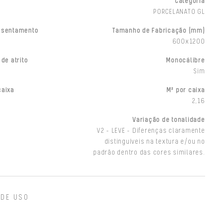
Categoria
PORCELANATO GL
ssentamento
Tamanho de Fabricação (mm)
600x1200
 de atrito
Monocálibre
Sim
caixa
M² por caixa
2,16
Variação de tonalidade
V2 - LEVE - Diferenças claramente
distinguíveis na textura e/ou no
padrão dentro das cores similares.
 DE USO