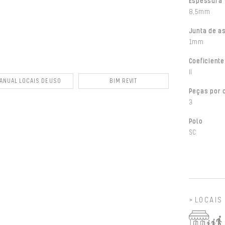
Espessura
8,5mm
Junta de a
1mm
Coeficiente
II
ANUAL LOCAIS DE USO
BIM REVIT
Peças por 
3
Polo
SC
LOCAIS