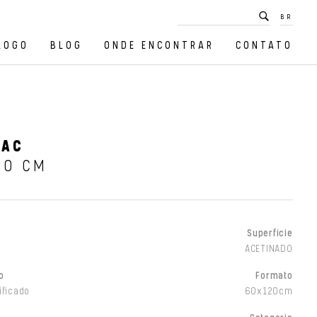
BR
LOGO
BLOG
ONDE ENCONTRAR
CONTATO
 AC
20 CM
Superfície
ACETINADO
o
Formato
ificado
60x120cm