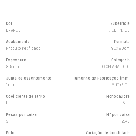
Cor
Superfície
BRANCO
ACETINADO
Acabamento
Formato
Produto retificado
90x90cm
Espessura
Categoria
8,5mm
PORCELANATO GL
Junta de assentamento
Tamanho de Fabricação (mm)
1mm
900x900
Coeficiente de atrito
Monocálibre
II
Sim
Peças por caixa
M² por caixa
3
2,43
Polo
Variação de tonalidade