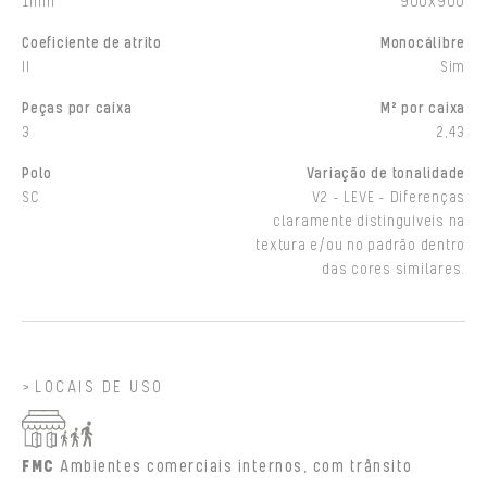
1mm
900x900
Coeficiente de atrito
Monocálibre
II
Sim
Peças por caixa
M² por caixa
3
2,43
Polo
Variação de tonalidade
SC
V2 - LEVE - Diferenças
claramente distinguíveis na
textura e/ou no padrão dentro
das cores similares.
LOCAIS DE USO
FMC
Ambientes comerciais internos, com trânsito