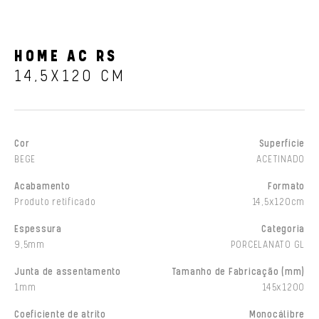
HOME AC RS
14,5X120 CM
Cor
Superfície
BEGE
ACETINADO
Acabamento
Formato
Produto retificado
14,5x120cm
Espessura
Categoria
9,5mm
PORCELANATO GL
Junta de assentamento
Tamanho de Fabricação (mm)
1mm
145x1200
Coeficiente de atrito
Monocálibre