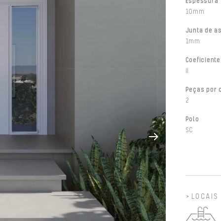
Espessura
10mm
Junta de a
1mm
Coeficiente
II
Peças por 
2
Polo
SC
LOCAIS