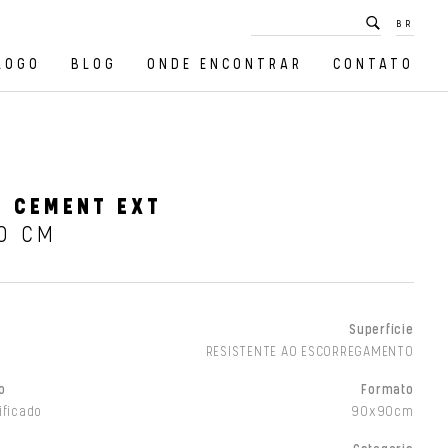
BR
LOGO
BLOG
ONDE ENCONTRAR
CONTATO
O CEMENT EXT
0 CM
Superfície
RESISTENTE AO ESCORREGAMENTO
o
Formato
ificado
90x90cm