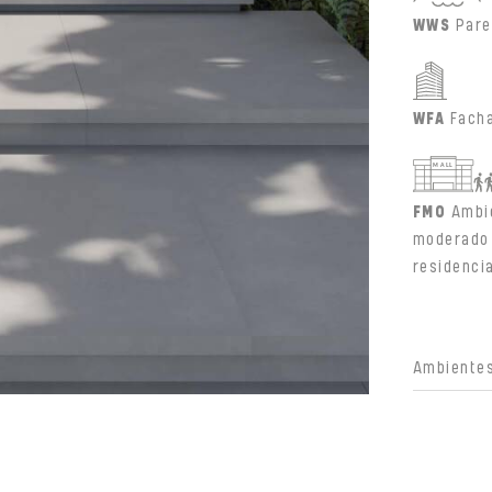
WWS
Pare
WFA
Fach
FMO
Ambi
moderado 
residenci
Ambientes