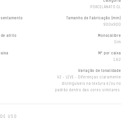
Categoria
PORCELANATO GL
ssentamento
Tamanho de Fabricação (mm)
900x900
 de atrito
Monocálibre
Sim
caixa
M² por caixa
1,62
Variação de tonalidade
V2 - LEVE - Diferenças claramente
distinguíveis na textura e/ou no
padrão dentro das cores similares.
 DE USO