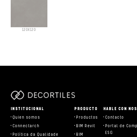
120X120
parts/components/c-brand.php
INSTITUCIONAL
PRODUCTO
HABLE CON NO
Quien somos
Productos
Contacto
Connectarch
BIM Revit
Portal de Com
ESG
Política da Qualidade
BIM