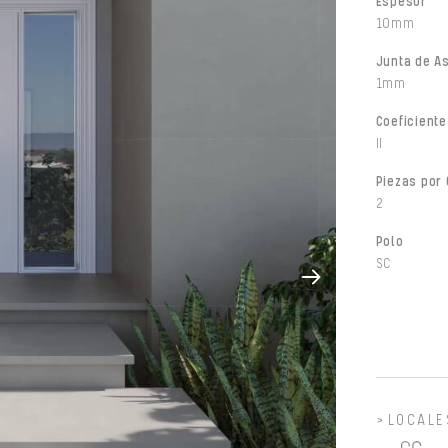
Espesor
10mm
Junta de A
1mm
Coeficiente
II
Piezas por 
2
Polo
SC
LOCALE