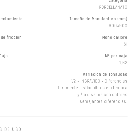
Categoría
PORCELLANATO
sentamiento
Tamaño de Manufactura (mm)
900x900
 de fricción
Mono calibre
Sí
Caja
M² por caja
1,62
Variación de Tonalidad
V2 - INGRÁVIDO - Diferencias
claramente distinguibles em textura
y / o diseños con colores
semejantes diferencias.
S DE USO