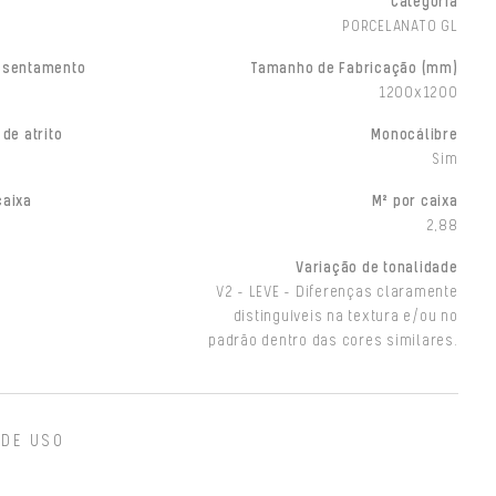
Categoria
PORCELANATO GL
ssentamento
Tamanho de Fabricação (mm)
1200x1200
 de atrito
Monocálibre
Sim
caixa
M² por caixa
2,88
Variação de tonalidade
V2 - LEVE - Diferenças claramente
distinguíveis na textura e/ou no
padrão dentro das cores similares.
 DE USO