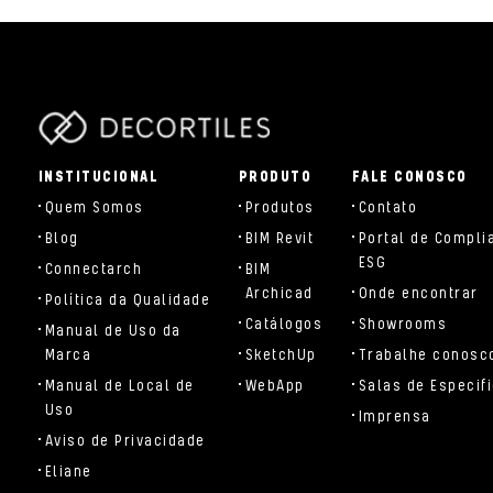
parts/components/c-brand.php
INSTITUCIONAL
PRODUTO
FALE CONOSCO
Quem Somos
Produtos
Contato
Blog
BIM Revit
Portal de Compli
ESG
Connectarch
BIM
Archicad
Onde encontrar
Política da Qualidade
Catálogos
Showrooms
Manual de Uso da
Marca
SketchUp
Trabalhe conosc
Manual de Local de
WebApp
Salas de Especif
Uso
Imprensa
Aviso de Privacidade
Eliane