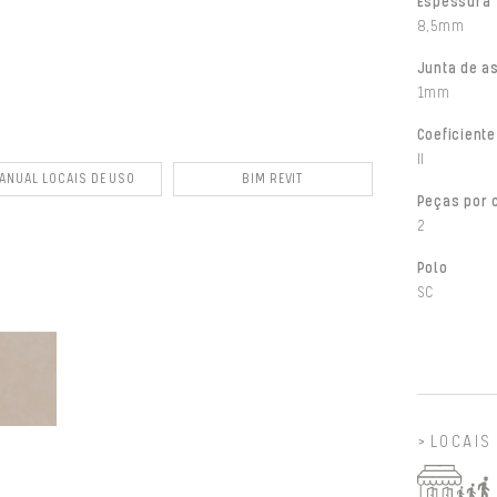
Espessura
8,5mm
Junta de a
1mm
Coeficiente
II
ANUAL LOCAIS DE USO
BIM REVIT
Peças por 
2
Polo
SC
LOCAIS