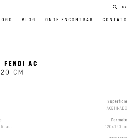
BR
LOGO
BLOG
ONDE ENCONTRAR
CONTATO
 FENDI AC
120 CM
Superfície
ACETINADO
o
Formato
ificado
120x120cm