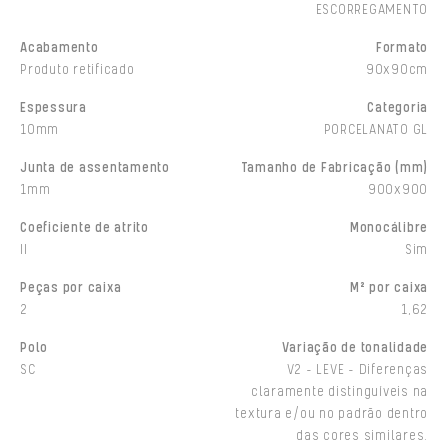
ESCORREGAMENTO
Acabamento
Formato
Produto retificado
90x90cm
Espessura
Categoria
10mm
PORCELANATO GL
Junta de assentamento
Tamanho de Fabricação (mm)
1mm
900x900
Coeficiente de atrito
Monocálibre
II
Sim
Peças por caixa
M² por caixa
2
1,62
Polo
Variação de tonalidade
SC
V2 - LEVE - Diferenças
claramente distinguíveis na
textura e/ou no padrão dentro
das cores similares.