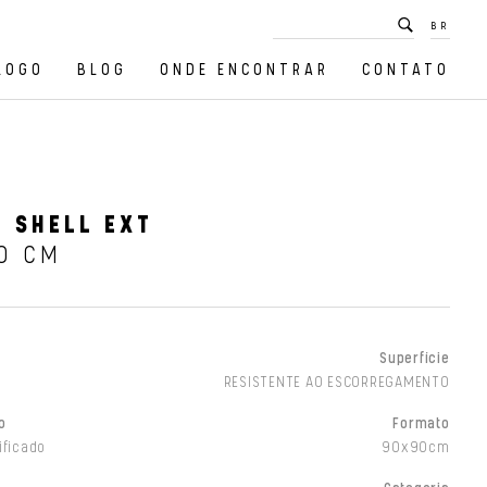
BR
LOGO
BLOG
ONDE ENCONTRAR
CONTATO
 SHELL EXT
0 CM
Superfície
RESISTENTE AO ESCORREGAMENTO
o
Formato
ificado
90x90cm