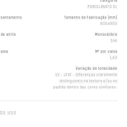
Categoria
PORCELANATO GL
ssentamento
Tamanho de Fabricação (mm)
900x900
 de atrito
Monocálibre
Sim
caixa
M² por caixa
1,62
Variação de tonalidade
V2 - LEVE - Diferenças claramente
distinguíveis na textura e/ou no
padrão dentro das cores similares.
 DE USO