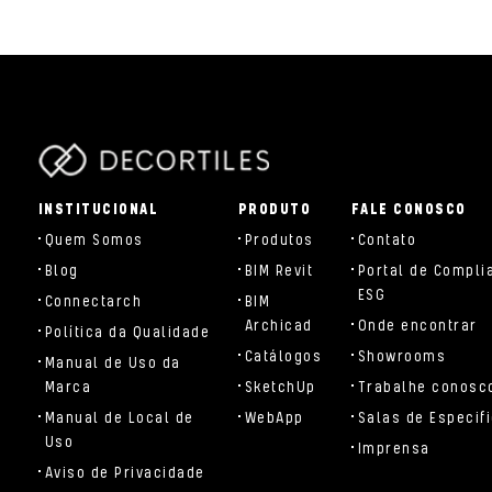
parts/components/c-brand.php
INSTITUCIONAL
PRODUTO
FALE CONOSCO
Quem Somos
Produtos
Contato
Blog
BIM Revit
Portal de Compli
ESG
Connectarch
BIM
Archicad
Onde encontrar
Política da Qualidade
Catálogos
Showrooms
Manual de Uso da
Marca
SketchUp
Trabalhe conosc
Manual de Local de
WebApp
Salas de Especif
Uso
Imprensa
Aviso de Privacidade