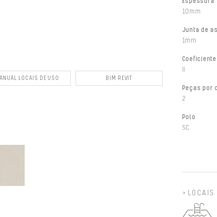
Espessura
10mm
Junta de a
1mm
Coeficiente
II
ANUAL LOCAIS DE USO
BIM REVIT
Peças por 
2
Polo
SC
LOCAIS