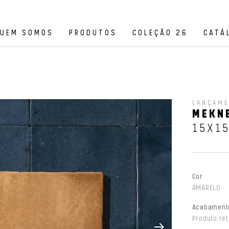
UEM SOMOS
PRODUTOS
COLEÇÃO 26
CATÁ
LANÇAM
MEKNE
15X1
Cor
AMARELO
Acabament
Produto ret