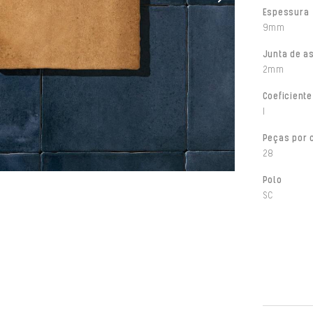
Espessura
9mm
Junta de a
2mm
Coeficiente
I
Peças por 
28
Polo
SC