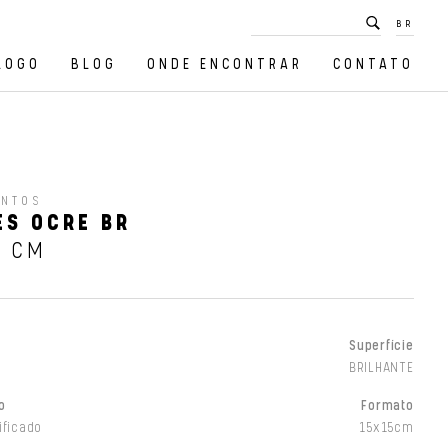
BR
LOGO
BLOG
ONDE ENCONTRAR
CONTATO
ENTOS
S OCRE BR
5 CM
Superfície
BRILHANTE
o
Formato
ificado
15x15cm