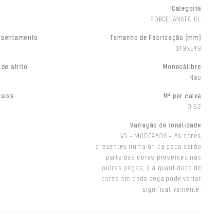
Categoria
PORCELANATO GL
ssentamento
Tamanho de Fabricação (mm)
149x149
 de atrito
Monocálibre
Não
caixa
M² por caixa
0,62
Variação de tonalidade
V3 - MODERADA - As cores
presentes numa única peça serão
parte das cores presentes nas
outras peças, e a quantidade de
cores em cada peça pode variar
significativamente.