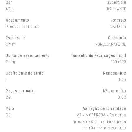
Cor
Superfície
AZUL
BRILHANTE
Acabamento
Formato
Produto retificado
15x15cm
Espessura
Categoria
9mm
PORCELANATO GL
Junta de assentamento
Tamanho de Fabricação (mm)
2mm
149x149
Coeficiente de atrito
Monocálibre
I
Não
Peças por caixa
M² por caixa
28
0,62
Polo
Variação de tonalidade
SC
V3 - MODERADA - As cores
presentes numa única peça
serão parte das cores