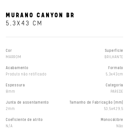
MURANO CANYON BR
5,3X43 CM
Cor
Superfície
MARROM
BRILHANTE
Acabamento
Formato
Produto não retificado
5,3x43cm
Espessura
Categoria
8mm
PAREDE
Junta de assentamento
Tamanho de Fabricação (mm)
2mm
53,5x429,5
Coeficiente de atrito
Monocálibre
N/A
Não