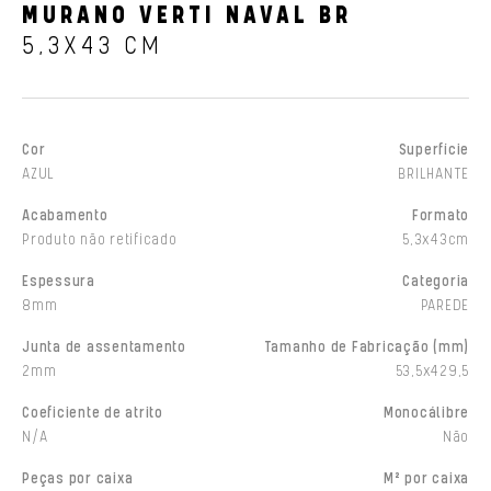
MURANO VERTI NAVAL BR
5,3X43 CM
Cor
Superfície
AZUL
BRILHANTE
Acabamento
Formato
Produto não retificado
5,3x43cm
Espessura
Categoria
8mm
PAREDE
Junta de assentamento
Tamanho de Fabricação (mm)
2mm
53,5x429,5
Coeficiente de atrito
Monocálibre
N/A
Não
Peças por caixa
M² por caixa