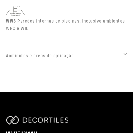
WWS
Paredes internas de piscinas, inclusive ambientes
WRC e WID
Ambientes e áreas de aplicação
parts/components/c-brand.php