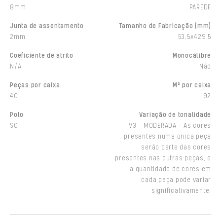
8mm
PAREDE
Junta de assentamento
Tamanho de Fabricação (mm)
2mm
53,5x429,5
Coeficiente de atrito
Monocálibre
N/A
Não
Peças por caixa
M² por caixa
40
,92
Polo
Variação de tonalidade
SC
V3 - MODERADA - As cores
presentes numa única peça
serão parte das cores
presentes nas outras peças, e
a quantidade de cores em
cada peça pode variar
significativamente.