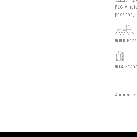
FLC
Ambie
pessoas, 
WWS
Pare
WFA
Fach
Ambientes