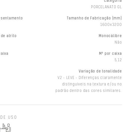
Categoria
PORCELANATO GL
ssentamento
Tamanho de Fabricação (mm)
1600x3200
 de atrito
Monocálibre
Não
caixa
M² por caixa
5,12
Variação de tonalidade
V2 - LEVE - Diferenças claramente
distinguíveis na textura e/ou no
padrão dentro das cores similares.
 DE USO