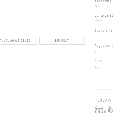
Espessura
6,5mm
Junta de a
1mm
Coeficiente
I
ANUAL LOCAIS DE USO
BIM REVIT
Peças por 
1
Polo
SC
LOCAIS