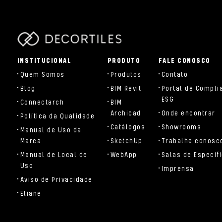
parts/components/c-brand.php
INSTITUCIONAL
PRODUTO
FALE CONOSCO
Quem Somos
Produtos
Contato
Blog
BIM Revit
Portal de Compli
ESG
Connectarch
BIM
Archicad
Onde encontrar
Política da Qualidade
Catálogos
Showrooms
Manual de Uso da
Marca
SketchUp
Trabalhe conosc
Manual de Local de
WebApp
Salas de Especif
Uso
Imprensa
Aviso de Privacidade
Eliane