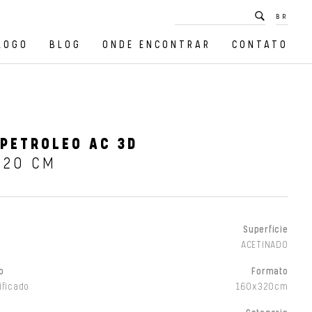
BR
LOGO
BLOG
ONDE ENCONTRAR
CONTATO
PETROLEO AC 3D
320 CM
Superfície
ACETINADO
o
Formato
ificado
160x320cm