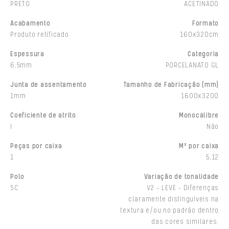
PRETO
ACETINADO
Acabamento
Formato
Produto retificado
160x320cm
Espessura
Categoria
6,5mm
PORCELANATO GL
Junta de assentamento
Tamanho de Fabricação (mm)
1mm
1600x3200
Coeficiente de atrito
Monocálibre
I
Não
Peças por caixa
M² por caixa
1
5,12
Polo
Variação de tonalidade
SC
V2 - LEVE - Diferenças
claramente distinguíveis na
textura e/ou no padrão dentro
das cores similares.