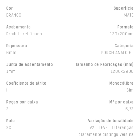
Cor
Superfície
BRANCO
MATE
Acabamento
Formato
Produto retificado
120x280cm
Espessura
Categoria
6mm
PORCELANATO GL
Junta de assentamento
Tamanho de Fabricação (mm)
1mm
1200x2800
Coeficiente de atrito
Monocálibre
I
Sim
Peças por caixa
M² por caixa
2
6,72
Polo
Variação de tonalidade
SC
V2 - LEVE - Diferenças
claramente distinguíveis na