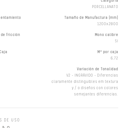
Categoría
PORCELLANATO
sentamiento
Tamaño de Manufactura (mm)
1200x2800
 de fricción
Mono calibre
Sí
Caja
M² por caja
6,72
Variación de Tonalidad
V2 - INGRÁVIDO - Diferencias
claramente distinguibles em textura
y / o diseños con colores
semejantes diferencias.
S DE USO