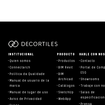
parts/components/c-brand.php
INSTITUCIONAL
PRODUCTO
HABLE CON NO
Quien somos
Productos
Contacto
Connectarch
BIM Revit
Portal de Com
ESG
Política da Qualidade
BIM
Archicad
Showrooms
Manual de usuario de la
marca
Catálogos
Trabaje con n
Manual de lugar de uso
SketchUp
Salas de
especificacio
Aviso de Privacidad
WebApp
Prensa