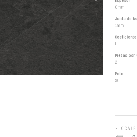
Espesor
6mm
Junta de A
1mm
Coeficiente
I
Piezas por 
2
Polo
SC
LOCALE