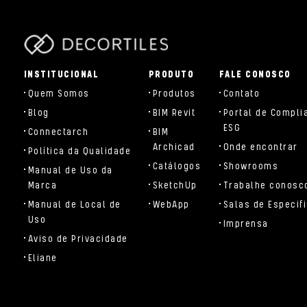
parts/components/c-brand.php
INSTITUCIONAL
PRODUTO
FALE CONOSCO
Quem Somos
Produtos
Contato
Blog
BIM Revit
Portal de Compli
ESG
Connectarch
BIM
Archicad
Onde encontrar
Política da Qualidade
Catálogos
Showrooms
Manual de Uso da
Marca
SketchUp
Trabalhe conosc
Manual de Local de
WebApp
Salas de Especif
Uso
Imprensa
Aviso de Privacidade
Eliane