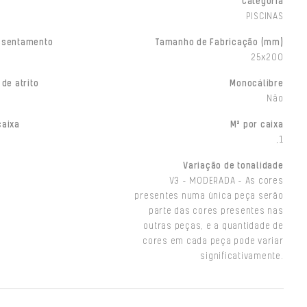
Categoria
PISCINAS
ssentamento
Tamanho de Fabricação (mm)
25x200
 de atrito
Monocálibre
Não
caixa
M² por caixa
,1
Variação de tonalidade
V3 - MODERADA - As cores
presentes numa única peça serão
parte das cores presentes nas
outras peças, e a quantidade de
cores em cada peça pode variar
significativamente.