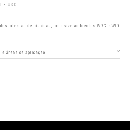
 DE USO
des internas de piscinas, inclusive ambientes WRC e WID
 e áreas de aplicação