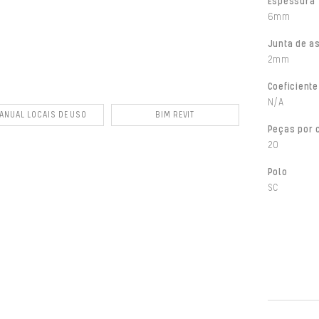
Espessura
6mm
Junta de a
2mm
Coeficiente
N/A
ANUAL LOCAIS DE USO
BIM REVIT
Peças por 
20
Polo
SC