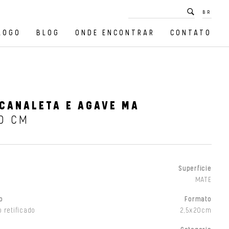
BR
LOGO
BLOG
ONDE ENCONTRAR
CONTATO
CANALETA E AGAVE MA
0 CM
Superfície
MATE
o
Formato
 retificado
2,5x20cm