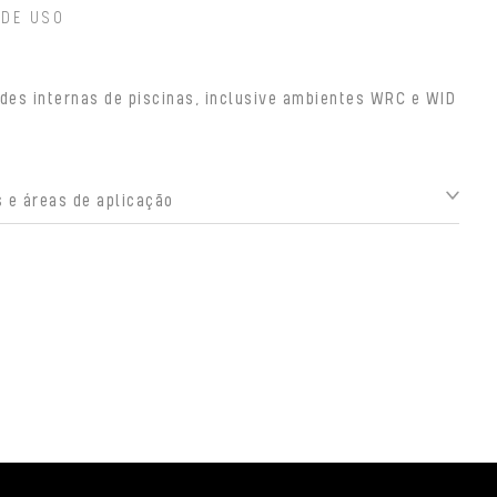
 DE USO
des internas de piscinas, inclusive ambientes WRC e WID
 e áreas de aplicação