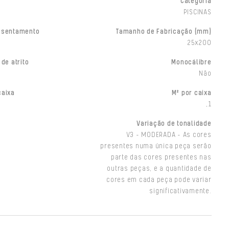
Categoria
PISCINAS
ssentamento
Tamanho de Fabricação (mm)
25x200
 de atrito
Monocálibre
Não
caixa
M² por caixa
,1
Variação de tonalidade
V3 - MODERADA - As cores
presentes numa única peça serão
parte das cores presentes nas
outras peças, e a quantidade de
cores em cada peça pode variar
significativamente.