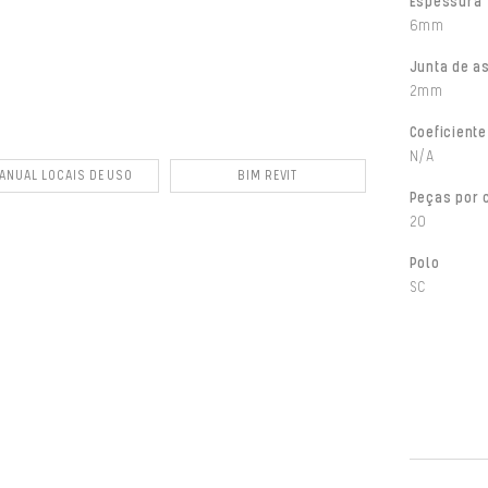
Espessura
6mm
Junta de a
2mm
Coeficiente
N/A
ANUAL LOCAIS DE USO
BIM REVIT
Peças por 
20
Polo
SC