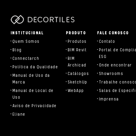
parts/components/c-brand.php
INSTITUCIONAL
PRODUTO
FALE CONOSCO
Quem Somos
Produtos
Contato
Blog
BIM Revit
Portal de Compli
ESG
Connectarch
BIM
Archicad
Onde encontrar
Política da Qualidade
Catálogos
Showrooms
Manual de Uso da
Marca
SketchUp
Trabalhe conosc
Manual de Local de
WebApp
Salas de Especif
Uso
Imprensa
Aviso de Privacidade
Eliane