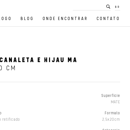
BR
LOGO
BLOG
ONDE ENCONTRAR
CONTATO
CANALETA E HIJAU MA
0 CM
Superfície
MATE
o
Formato
 retificado
2,5x20cm