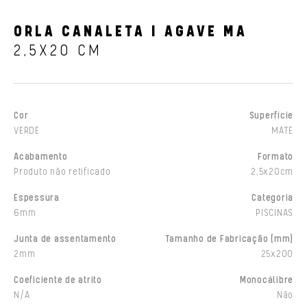
ORLA CANALETA I AGAVE MA
2,5X20 CM
Cor
Superfície
VERDE
MATE
Acabamento
Formato
Produto não retificado
2,5x20cm
Espessura
Categoria
6mm
PISCINAS
Junta de assentamento
Tamanho de Fabricação (mm)
2mm
25x200
Coeficiente de atrito
Monocálibre
N/A
Não