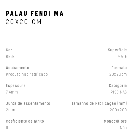
PALAU FENDI MA
20X20 CM
Cor
Superfície
BEGE
MATE
Acabamento
Formato
Produto não retificado
20x20cm
Espessura
Categoria
7,4mm
PISCINAS
Junta de assentamento
Tamanho de Fabricação (mm)
2mm
200x200
Coeficiente de atrito
Monocálibre
II
Não