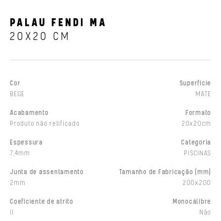
PALAU FENDI MA
20X20 CM
Cor
Superfície
BEGE
MATE
Acabamento
Formato
Produto não retificado
20x20cm
Espessura
Categoria
7,4mm
PISCINAS
Junta de assentamento
Tamanho de Fabricação (mm)
2mm
200x200
Coeficiente de atrito
Monocálibre
II
Não